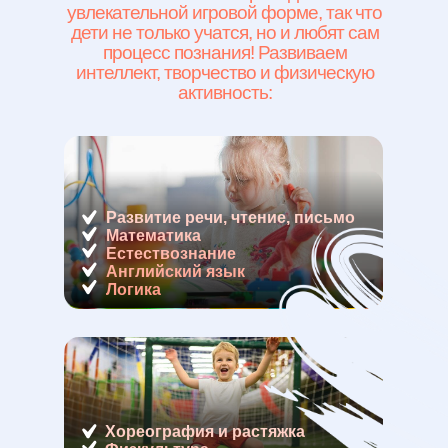
увлекательной игровой форме, так что
дети не только учатся, но и любят сам
процесс познания! Развиваем
интеллект, творчество и физическую
активность:
Развитие речи, чтение, письмо
Математика
Естествознание
Английский язык
Логика
Хореография и растяжка